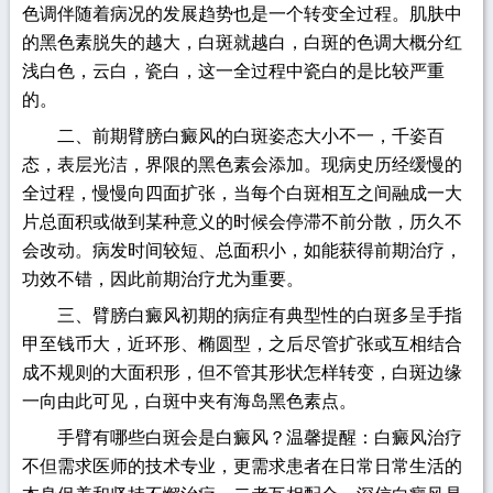
色调伴随着病况的发展趋势也是一个转变全过程。肌肤中
的黑色素脱失的越大，白斑就越白，白斑的色调大概分红
浅白色，云白，瓷白，这一全过程中瓷白的是比较严重
的。
二、前期臂膀白癜风的白斑姿态大小不一，千姿百
态，表层光洁，界限的黑色素会添加。现病史历经缓慢的
全过程，慢慢向四面扩张，当每个白斑相互之间融成一大
片总面积或做到某种意义的时候会停滞不前分散，历久不
会改动。病发时间较短、总面积小，如能获得前期治疗，
功效不错，因此前期治疗尤为重要。
三、臂膀白癜风初期的病症有典型性的白斑多呈手指
甲至钱币大，近环形、椭圆型，之后尽管扩张或互相结合
成不规则的大面积形，但不管其形状怎样转变，白斑边缘
一向由此可见，白斑中夹有海岛黑色素点。
手臂有哪些白斑会是白癜风？温馨提醒：白癜风治疗
不但需求医师的技术专业，更需求患者在日常日常生活的