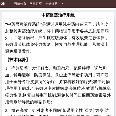
当前位置：
网站首页
>
先进设备
> >
中药熏蒸治疗系统
“中药熏蒸治疗系统”是通过运用纯中药内在调理，结合皮
肤整舱熏蒸治疗系统，将中药物理作用于各类皮肤顽疾病
灶，并清除病根，产生抗过敏源体，有效改变过敏体质，
有效调节机体免疫力恢复，恢复自然生理机能，从根源上
避免反复发作。
【技术优势】
1、疗效显着：发汗解表、和卫散邪、疏通腠理、调气和
血、解毒避秽、防疫保健、杀虫止痒等诸多功用，可广泛
用于全身各种皮肤病的治疗，并有着较好的疗效;将中药物
理作用于病灶,可有效改变皮肤病患者体质,有效调节机体免
疫力恢复,恢复自然生理机能,避免长时间口服西药激素及外
用膏剂所导致的毒副作用;
2、快速高效：针对患者不同病情,采用个性化治疗方案,结