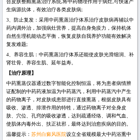
合皮肤整舱熏蒸治疗系统,将中药物理作用于病灶,可快速产
生病源抗体，有效治疗各类皮肤病;
3、防止复发：采用中药熏蒸治疗体系治疗皮肤病再辅以中
药内调外治，加强病灶营养，提高自身免疫力，保持机体
自然生理机能动态平衡，恢复皮肤自我养护功能有效解决
复发难题;
4、养容生肌：中药熏蒸治疗体系还能使皮肤光滑细润、补
肾壮骨、养容生肌、延年益寿。
【治疗原理】
中药熏蒸仪器通过数字智能化控制恒温，将为患者病情辨
证配制的中药药液加温为中药蒸汽，利用中药蒸汽中产生
的药物离子，对皮肤或患部进行直接熏蒸，根据皮肤具有
吸收、渗透、排泄作用的特牲，通过药物离子对全身皮
肤、穴位、孔窍的吸收渗透，达到疏通经络、调和气血、
使肌体内毒外出、扶正祛邪，最终达到治愈疾病的目的。
温馨提示：
苏州白癜风医院
设立全省规模最大中药浴熏中