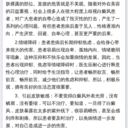
肤裸露的部位。直接的危害就是不美观。随着对外在美容
的日益重视，社会上很多人在很大程度上歧视白癜风患
者，对广大患者的自尊心造成了毁灭性的打击，产生了一
系列的心理问题。有些患者患病后羞于见人，性格逐渐内
向，产生厌世、回避、自卑心理，甚至更严重的后果。
2.情绪障碍：患者患病后长期抑郁焦虑，会给身心带
来很大的伤害。患者容易出现自卑、孤独内向、情绪脆弱
等现象。这种压抑和不快乐会加重病情的发展。因此，当
患者出现抑郁、焦虑等情绪障碍时，医生应耐心进行释意
性心理治疗，同时给予生活指导，让患者畅所欲言、畅所
欲言、畅所欲言。减少他们的焦虑和抑郁。所以，积极乐
观，拥有良好的生活态度很重要。
3、引起皮肤敏感：不要觉得白癜风外表光滑，没有
鳞屑，没有萎缩，可以不治疗。要知道，一旦得了白癜
风，皮肤暴露在太多的紫外线下，很容易晒伤，甚至会感
到痒和刺痛。所以患者要及时治疗，以免病情进一步发
展，对自己造成进一步的伤害。