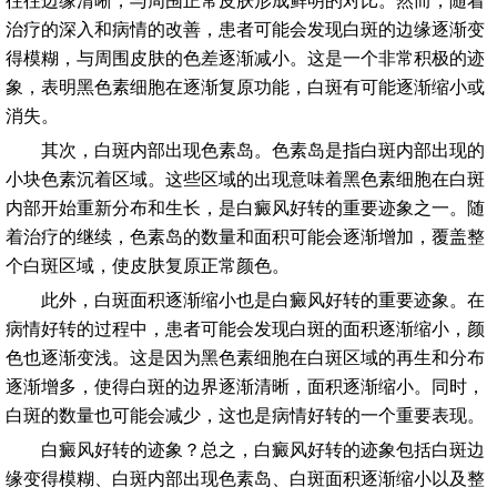
往往边缘清晰，与周围正常皮肤形成鲜明的对比。然而，随着
治疗的深入和病情的改善，患者可能会发现白斑的边缘逐渐变
得模糊，与周围皮肤的色差逐渐减小。这是一个非常积极的迹
象，表明黑色素细胞在逐渐复原功能，白斑有可能逐渐缩小或
消失。
其次，白斑内部出现色素岛。色素岛是指白斑内部出现的
小块色素沉着区域。这些区域的出现意味着黑色素细胞在白斑
内部开始重新分布和生长，是白癜风好转的重要迹象之一。随
着治疗的继续，色素岛的数量和面积可能会逐渐增加，覆盖整
个白斑区域，使皮肤复原正常颜色。
此外，白斑面积逐渐缩小也是白癜风好转的重要迹象。在
病情好转的过程中，患者可能会发现白斑的面积逐渐缩小，颜
色也逐渐变浅。这是因为黑色素细胞在白斑区域的再生和分布
逐渐增多，使得白斑的边界逐渐清晰，面积逐渐缩小。同时，
白斑的数量也可能会减少，这也是病情好转的一个重要表现。
白癜风好转的迹象？总之，白癜风好转的迹象包括白斑边
缘变得模糊、白斑内部出现色素岛、白斑面积逐渐缩小以及整